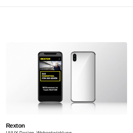
Rexton
UI/UX Design
Webentwicklung